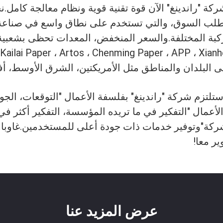
كة "راندينغ" الآن قوة تقنية قوية ونظام معالجة كامل.
ب السوق، والتي تستخدم على نطاق واسع في صناعة مع
المركبة المختلفة.والسعر المنخفض، المعدات تحظى بشعبي
ailai Paper ، Artos ، Chenming Paper ، APP ، Xianhe Pa
تزم شركة "راندينغ" بفلسفة الأعمال "التوقعات، الجودة
عمال "التفكير في ما تريده المؤسسة، التفكير أكثر في م
الشركة"وتوفير خدمات ذات جودة أعلى للمستخدمين.غاوبا
ر معا!
عرض المزيد عنا