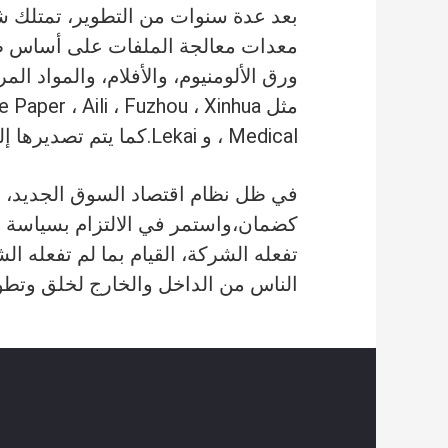
بعد عدة سنوات من التطوير، تمتلك شر
معدات معالجة الملفات على أساس طل
ورق الألومنيوم، والأفلام، والمواد 
مثل per ، Aili ، Fuzhou ، Xinhua
Medical ، و Lekai.كما يتم تصديرها إلى البلدان والمناطق مثل الأمريكتين، الشرق الأوسط، أفريقيا، جنوب شرق آسيا، وأوروبا.
في ظل نظام اقتصاد السوق الجديد، ستل
كضمان،واستمر في الالتزام بسياسة الأ
تفعله الشركة، القيام بما لم تفعله 
الناس من الداخل والخارج لخلق وتطوي