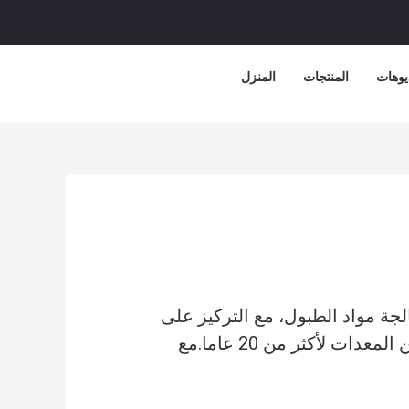
يوهات
المنتجات
المنزل
ة مواد الطبول، مع التركيز على
الإنتاج والمبيعات،و خدمة آلات القص، أجهزة القطع العرضية، أجهزة قطع الورق A4، وغيرها من المعدات لأكثر من 20 عاما.مع