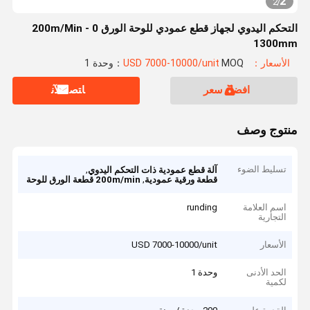
2
2
/
التحكم اليدوي لجهاز قطع عمودي للوحة الورق 0 - 200m/Min
1300mm
الأسعار：USD 7000-10000/unit
MOQ：وحدة 1
افضل سعر
ﺎﺘﺼﻟ ﺍﻶﻧ
منتوج وصف
تسليط الضوء
,
آلة قطع عمودية ذات التحكم اليدوي
,
قطعة ورقية عمودية
200m/min قطعة الورق للوحة
اسم العلامة
runding
التجارية
الأسعار
USD 7000-10000/unit
الحد الأدنى
وحدة 1
لكمية