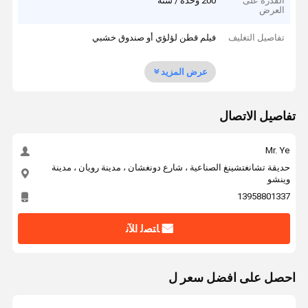
القدرة على
200 وحدة / سنة
العرض
تفاصيل التغليف
فيلم قطن لؤلؤي أو صندوق خشبي
عرض المزيد
تفاصيل الاتصال
Mr. Ye
حديقة تشانغتشينغ الصناعية ، شارع دونغشان ، مدينة رويان ، مدينة
وينشو
13958801337
ﺎﺘﺼﻟ ﺍﻶﻧ
احصل على افضل سعر ل