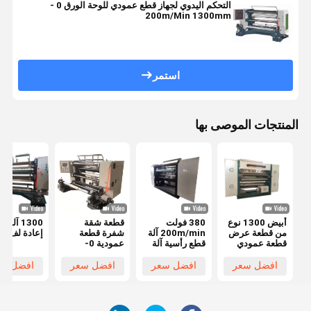
التحكم اليدوي لجهاز قطع عمودي للوحة الورق 0 -
200m/Min 1300mm
استمر
المنتجات الموصى بها
أبيض 1300 نوع
380 فولت
قطعة شقة
1300 آلة
من قطعة عرض
200m/min آلة
شفرة قطعة
إعادة لف الأ
قطعة عمودي
قطع رأسية آلة
عمودية 0-
30 ملم للقطعة
قطع فيلم امتداد
200m/min
عالية الدقة
مركب 460mm
سرعة قطع
افضل سعر
افضل سعر
افضل سعر
افضل سع
380V الجهد