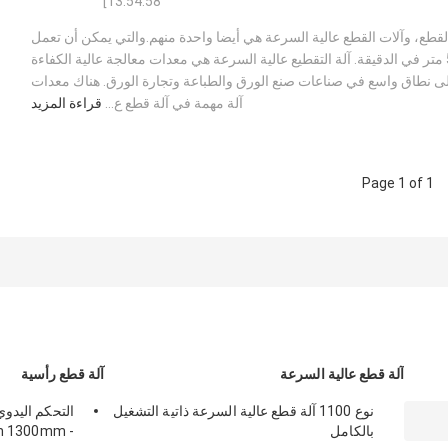
13:54:58]
القطع، وآلات القطع عالية السرعة هي أيضا واحدة منهم.والتي يمكن أن تعمل
بسرعة عالية حوالي 500 متر في الدقيقة. آلة التقطيع عالية السرعة هي معدات معالجة عالية الكفاءة
ى نطاق واسع في صناعات صنع الورق والطباعة وتجارة الورق. هناك معدات
آلة مهمة في آلة قطع ع...
قراءة المزيد
Page 1 of 1
آلة قطع عالية السرعة
آلة قطع رأسية
نوع 1100 آلة قطع عالية السرعة ذاتية التشغيل
بالكامل
- 200m/Min 1300mm