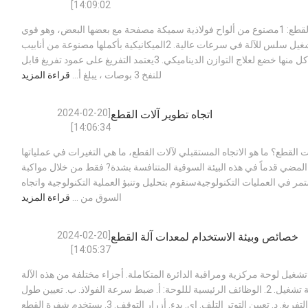
14:09:02]
اثني عشر سمة لآلات القطع: 1مصنوع من ألواح فولاذية سميكة مصفحة مع بعضها البعض، وهو قوي
وموازنة الزاوية، وضمان تشغيل سلس للآلة في سرعات عالية. 2الميكانيكية بأكملها مصنوعة من أنابيب
الفولاذ المصفوفة بالكروم، كل منها خضع لعلاج التوازن الديناميكي. 3يعتمد التفريغ على عمود تفريغ قابل
للنفخ 3 بوصات ، يبلغ أ...
قراءة المزيد
[2024-02-20
اتجاه تطوير آلات القطع
14:06:34]
 القطع؟ ما هو الاتجاه المستقبلي لآلات القطع، ما هي التغيرات في عملياتها
المضي قدماً في هذه البيئة السوقية المتنافسة بشدة? فقط من خلال مواكبة
تمر في العمليات التكنولوجيةسنقوم بتحليل وتنبؤ العملية التكنولوجية واتجاه
السوق من ...
قراءة المزيد
[2024-02-20
خصائص وبيئة الاستخدام لمعدات آلة القطع
14:05:37]
ائص المعدات: 1. تشغيل لوحة مركزية ومراقبة الدائرة المتكاملة. أجزاء مختلفة من هذه الآلة
مركزية في تحكم لوحة تشغيل. 2. الوظائف الرئيسية لللوحة: أ. ضبط سرعة الفولاذ. ب. تعيين طول
التلف C وتعديل التوتر التفريغ. د. تعيين التوتر التلف. إي. بدء. أزرار التوقف. 3. يستخدم شفرة القطع