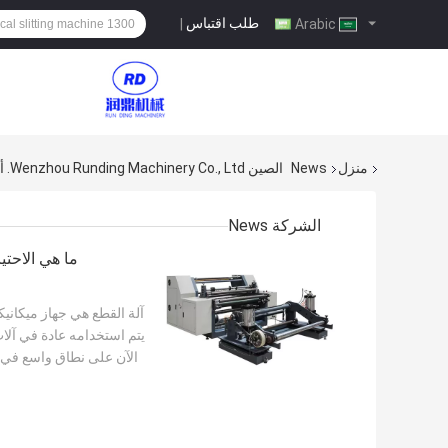
طلب اقتباس
|
Arabic
منزل
News
الصين Wenzhou Runding Machinery Co., Ltd. أخبار الشركة
الشركة News
ما هي الاحتي
آلة القطع هي جهاز ميكانيك
يتم استخدامه عادة في آلات
الآن على نطاق واسع في م