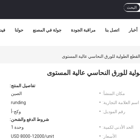
البحث
أخبار
اتصل بنا
مراقبة الجودة
جولة في المصنع
حولنا
فيد
تفاصيل المنتج:
مكان المنشأ:
الصين
اسم العلامة التجارية:
runding
رقم الموديل:
وكج-أ
شروط الدفع والشحن:
الحد الأدنى لكمية:
وحدة 1
الأسعار:
USD 8000-12000/unit