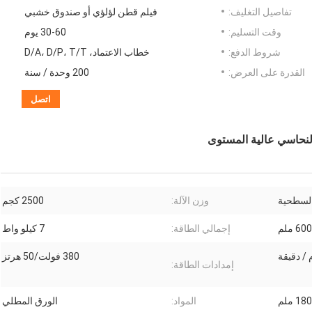
تفاصيل التغليف:
فيلم قطن لؤلؤي أو صندوق خشبي
وقت التسليم:
30-60 يوم
شروط الدفع:
خطاب الاعتماد، D/A، D/P، T/T
القدرة على العرض:
200 وحدة / سنة
اتصل
السطحية
وزن الآلة:
2500 كجم
600 ملم
إجمالي الطاقة:
7 كيلو واط
380 فولت/50 هرتز
إمدادات الطاقة:
18 ملم
المواد:
الورق المطلي