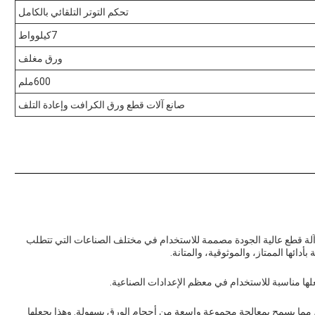
تحكم التوتر التلقائي بالكامل
7كيلوواط
ورق مغلف
600ملم
صانع آلات قطع ورق الكرافت وإعادة التلف
الأفقية من Runding ، رقم الطراز WQJ-A ، هي آلة قطع عالية الجودة مصممة للاستخدام في مختلف الصناعات التي تتطلب
ئها الممتاز، والموثوقية، والمتانة.
ة قطع الورق الأفقية بعرض إطلاق أقصى 1800 مم ، مما يسمح بمعالجة مجموعة واسعة من أحجام الورق بسهولة. وهذا يجعلها