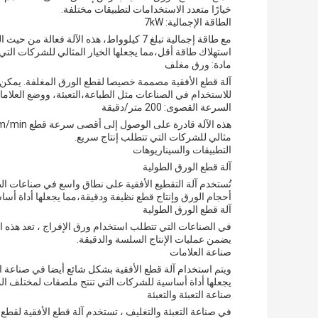
خيارًا متعدد الاستخدامات لتطبيقات مختلفة.
الطاقة الإجمالية: 7kW
مع طاقة إجمالية تبلغ 7 كيلوواط، هذه الآلة 
استهلاك طاقة أقل،مما يجعلها الخيار المثالي للشركات ال
مادة: ورق مغلف
آلة قطع الأفقية مصممة خصيصا لقطع الورق المغلفة. يمكن أ
للاستخدام في الصناعات مثل الطباعة،التعبئة، ووضع العلام
السرعة القصوى: 200 متر/دقيقة
مثالي للشركات التي تتطلب إنتاج سريع.
التطبيقات والسيناريوهات
آلة قطع الورق الطولية
تُستخدم آلة التقطيع الأفقية على نطاق واسع في صناعات ال
أحجام الورق وإنتاج قطع نظيفة ودقيقة،مما يجعلها أداة أس
آلة قطع الورق الطولية
في الصناعات التي تتطلب استخدام ورق الإفراج ، تعد هذه الآل
يضمن عمليات الإنتاج السلسة والدقيقة.
صناعة العلامات
ويتم استخدام آلة قطع الأفقية بشكل شائع أيضا في صناعة 
يجعلها أداة أساسية للشركات التي تنتج ملصقات لمختلف الم
صناعة التعبئة والتعبئة
في صناعة التعبئة والتغليف ، تستخدم آلة قطع الأفقية لقطع 