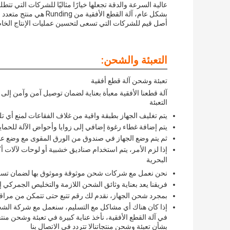
عالية السرعة والدقة تجعلها خيارًا مثاليًا للشركات التي تتط
بشكل عام، آلة القطع ا
أصل قيم للشركات التي تسعى لتحسين عمليات الإنتاج الخاص
التعبئة والشحن:
تعبئة وشحن آلة قطع أفقية
آلة قطعنا الأفقية معبأة بعناية لضمان توصيل آمن وآمن إلى
التعبئة
يتم تغليف الجهاز بطبقة واقية من غلاف الفقاعات لمنع أي تلف
يتم إضافة غطاء رغوة إضافي إلى زوايا وأحواض الآلة للحماية
ثم يتم وضع الجهاز في صندوق من الورق المقوى مع وضع علا
إذا لزم الأمر، يتم استخدام صناديق خشبية أو لوحات لآلات أك
البحرية
نحن نعمل مع شركات شحن موثوقة وموثوق بها لضمان تسليم
فريقنا يعد بعناية وثائق الشحن اللازمة والتخليص الجمركي إذا
بمجرد شحن الجهاز، نقدم لك رقم تتبع حتى تتمكن من مراقبة
إذا كان هناك أي مشاكل مع التسليم، سنعمل مع شركة ال
في آلة القطع الأفقية، نأخذ عناية كبيرة في تعبئة وشحن منت
بشأن تعبئة وشحن منتجاتنالا تتردد في الاتصال بنا