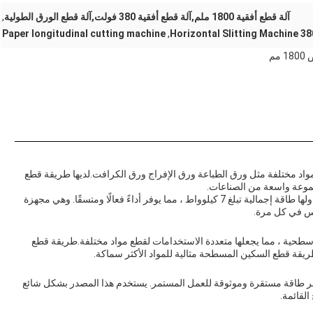
آلة قطع أفقية 1800 ملم,آلة قطع أفقية 380 فولت,آلة قطع الورق الطولية
,
Paper longitudinal cutting machine
,
Horizontal Slitting Machine 3
مم
مواد مختلفة مثل ورق الطباعة ورق الإفراج ورق الكرافت.لديها طريقة قطع
وعة واسعة من الصناعات.
يتم تشغيل الآلة بواسطة مصدر طاقة 380 فولت / 50 هرتز ولها طاقة إجمالية تبلغ 7 كيلوواط ، مما يوفر أداءً فعالًا ومتسقًا. وهي مجهزة
لس في كل مرة.
وسطحية ، مما يجعلها متعددة الاستخدامات لقطع مواد مختلفة.طريقة قطع
يقة قطع السكين المسطحة مثالية للمواد الأكثر سماكة.
طاقة 380 فولت / 50 هرتز ، مما يوفر طاقة مستقرة وموثوقة للعمل المستمر. يستخدم هذا المصدر بشكل شائع
القائمة.