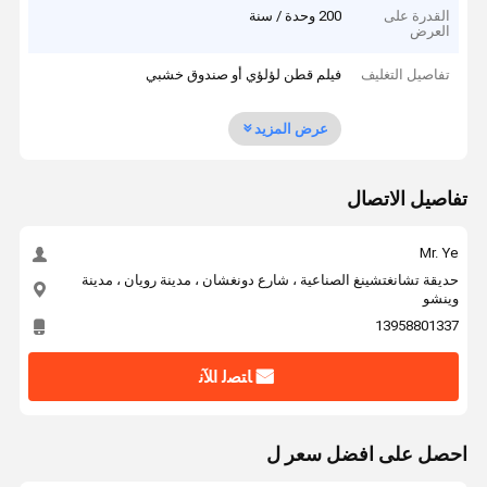
القدرة على
200 وحدة / سنة
العرض
تفاصيل التغليف
فيلم قطن لؤلؤي أو صندوق خشبي
عرض المزيد
تفاصيل الاتصال
Mr. Ye
حديقة تشانغتشينغ الصناعية ، شارع دونغشان ، مدينة رويان ، مدينة
وينشو
13958801337
ﺎﺘﺼﻟ ﺍﻶﻧ
احصل على افضل سعر ل