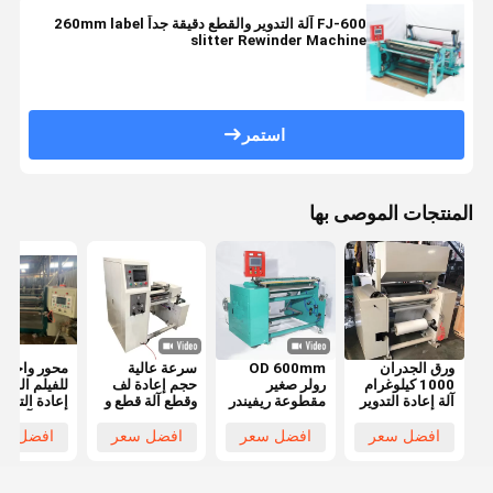
FJ-600 آلة التدوير والقطع دقيقة جداً 260mm label
slitter Rewinder Machine
استمر
المنتجات الموصى بها
ورق الجدران
OD 600mm
سرعة عالية
محور واحد
1000 كيلوغرام
رولر صغير
حجم إعادة لف
للفيلم الور
آلة إعادة التدوير
مقطوعة ريفيندر
وقطع آلة قطع و
إعادة التلفي
والقطع عالية
ريفيندنغ وقطع
إعادة لف 0 -
وقطع آلة رو
السرعة للوحة
الجهاز 1300 X
150m / min
سليتر إعادة
افضل سعر
افضل سعر
افضل سعر
افضل سع
الورق الحراري
1380 x
Od 260mm
التلفيق محو
1600mm
واحد