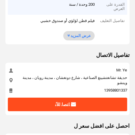
القدرة على
200 وحدة / سنة
العرض
تفاصيل التغليف
فيلم قطن لؤلؤي أو صندوق خشبي
عرض المزيد
تفاصيل الاتصال
Mr. Ye
حديقة تشانغتشينغ الصناعية ، شارع دونغشان ، مدينة رويان ، مدينة
وينشو
13958801337
ﺎﺘﺼﻟ ﺍﻶﻧ
احصل على افضل سعر ل