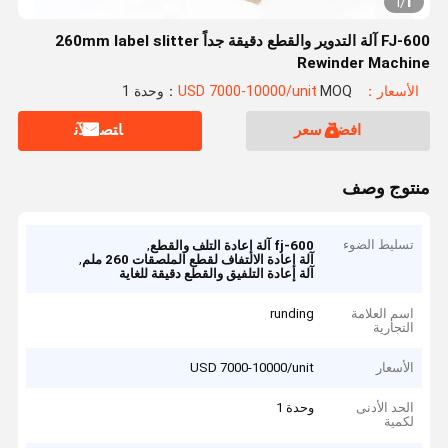
1
1
/
FJ-600 آلة التدوير والقطع دقيقة جداً 260mm label slitter
Rewinder Machine
الأسعار：USD 7000-10000/unit
MOQ：وحدة 1
افضل سعر
ﺎﺘﺼﻟ ﺍﻶﻧ
منتوج وصف
تسليط الضوء
,
fj-600 آلة إعادة التلف والقطع
,
آلة إعادة الالتفاف لقطع الملصقات 260 ملم
آلة إعادة التلفيق والقطع دقيقة للغاية
اسم العلامة
runding
التجارية
الأسعار
USD 7000-10000/unit
الحد الأدنى
وحدة 1
لكمية