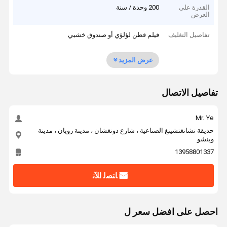
القدرة على
200 وحدة / سنة
العرض
تفاصيل التغليف
فيلم قطن لؤلؤي أو صندوق خشبي
عرض المزيد
تفاصيل الاتصال
Mr. Ye
حديقة تشانغتشينغ الصناعية ، شارع دونغشان ، مدينة رويان ، مدينة
وينشو
13958801337
ﺎﺘﺼﻟ ﺍﻶﻧ
احصل على افضل سعر ل