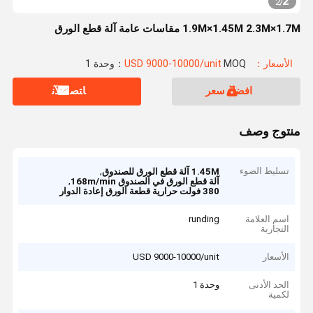
2
2
/
1.9M×1.45M 2.3M×1.7M مقاسات عامة آلة قطع الورق
الأسعار：USD 9000-10000/unit
MOQ：وحدة 1
افضل سعر
ﺎﺘﺼﻟ ﺍﻶﻧ
منتوج وصف
تسليط الضوء
,
1.45M آلة قطع الورق للصندوق
,
آلة قطع الورق في الصندوق 168m/min
380 فولت حرارية قطعة الورق إعادة الدوار
اسم العلامة
runding
التجارية
الأسعار
USD 9000-10000/unit
الحد الأدنى
وحدة 1
لكمية