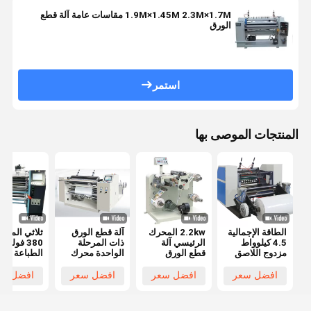
1.9M×1.45M 2.3M×1.7M مقاسات عامة آلة قطع
الورق
استمر
المنتجات الموصى بها
الطاقة الإجمالية
2.2kw المحرك
آلة قطع الورق
ثلاثي المرا
4.5 كيلوواط
الرئيسي آلة
ذات المرحلة
380 فولت
مزدوج اللاصق
قطع الورق
الواحدة محرك
الطباعة قط
جهاز تسجيل
للصندوق 30-
كاشي كريستير
النقد قطعة
700mm
0.55kw محرك
المحرك
افضل سعر
افضل سعر
افضل سعر
افضل سع
الورق 700mm
900mm
مروحة
900mm