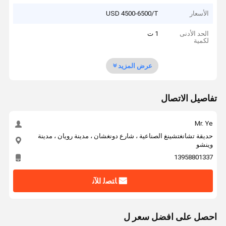
الأسعار
USD 4500-6500/T
الحد الأدنى
1 ت
لكمية
عرض المزيد
تفاصيل الاتصال
Mr. Ye
حديقة تشانغتشينغ الصناعية ، شارع دونغشان ، مدينة رويان ، مدينة
وينشو
13958801337
ﺎﺘﺼﻟ ﺍﻶﻧ
احصل على افضل سعر ل