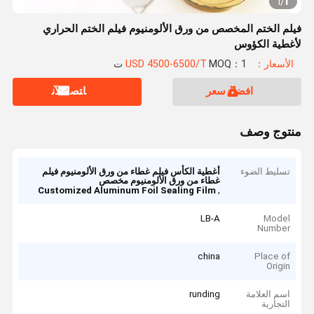
1
1
/
فيلم الختم المخصص من ورق الألومنيوم فيلم الختم الحراري
لأغطية الكؤوس
الأسعار：USD 4500-6500/T
MOQ：1 ت
افضل سعر
ﺎﺘﺼﻟ ﺍﻶﻧ
منتوج وصف
تسليط الضوء
أغطية الكأس فيلم غطاء من ورق الألومنيوم فيلم
غطاء من ورق الألومنيوم مخصص
,
Customized Aluminum Foil Sealing Film
LB-A
Model
Number
china
Place of
Origin
اسم العلامة
runding
التجارية