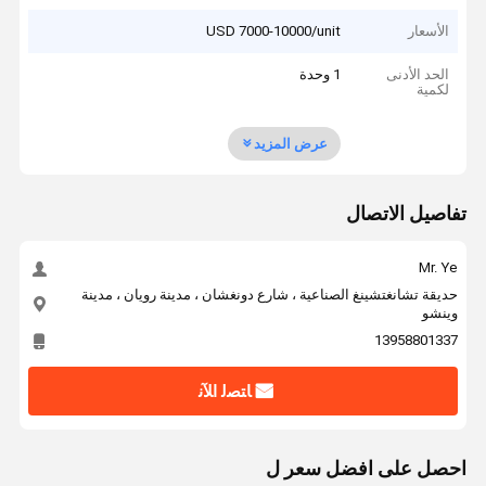
الأسعار
USD 7000-10000/unit
الحد الأدنى
1 وحدة
لكمية
عرض المزيد
تفاصيل الاتصال
Mr. Ye
حديقة تشانغتشينغ الصناعية ، شارع دونغشان ، مدينة رويان ، مدينة
وينشو
13958801337
ﺎﺘﺼﻟ ﺍﻶﻧ
احصل على افضل سعر ل