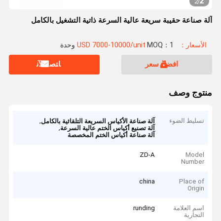
2
2
/
آلة صناعة حقيبة سريعة عالية السرعة ذاتية التشغيل بالكامل
الأسعار：USD 7000-10000/unit
MOQ：1 وحدة
افضل سعر
ﺎﺘﺼﻟ ﺍﻶﻧ
منتوج وصف
تسليط الضوء
,
آلة صناعة الأكياس السريعة التلقائية بالكامل
,
آلة تصنيع أكياس الختم عالية السرعة
آلة صناعة أكياس الختم المخصصة
ZD-A
Model
Number
china
Place of
Origin
اسم العلامة
runding
التجارية