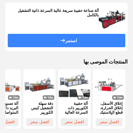
آلة صناعة حقيبة سريعة عالية السرعة ذاتية التشغيل
بالكامل
استمر
المنتجات الموصى بها
إغلاق الأسفل،
آلة حقيبة
دقة سهلة
آلة تصنيع ح
إغلاق الحرارة،
الكوريير ذات
التشغيل كيس
البريد ذاتية 
قطع البلاستيك
السرعة العالية
الكوريير
المتواصلة
البارد، آلة صنع
ذاتية الاستخدام
البلاستيكي جعل
المستخدمة 
أكياس التسوق
بالكامل
الجهاز كفاءة في
واحدة
افضل سعر
افضل سعر
افضل سعر
افضل سع
في السوبر
استخدام الطاقة
ماركت، آلة صنع