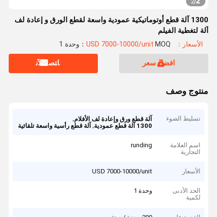
2
2
/
1300 آلة قطع أوتوماتيكية عمودية واسعة لقطع الورق و إعادة لف
آلة لتغطية الفيلم
الأسعار：USD 7000-10000/unit
MOQ：وحدة 1
افضل سعر
ﺎﺘﺼﻟ ﺍﻶﻧ
منتوج وصف
تسليط الضوء
,
آلة قطع ورق وإعادة لف الأفلام
,
1300 آلة قطع عمودية
آلة قطع رأسية واسعة تلقائية
اسم العلامة
runding
التجارية
الأسعار
USD 7000-10000/unit
الحد الأدنى
وحدة 1
لكمية