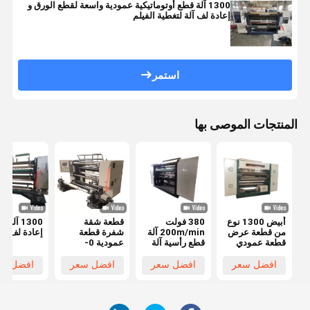
1300 آلة قطع أوتوماتيكية عمودية واسعة لقطع الورق و
إعادة لف آلة لتغطية الفيلم
استمر
المنتجات الموصى بها
أبيض 1300 نوع
380 فولت
قطعة شقة
1300 آلة
من قطعة عرض
200m/min آلة
شفرة قطعة
إعادة لف الأ
قطعة عمودي
قطع رأسية آلة
عمودية 0-
30 ملم للقطعة
قطع فيلم امتداد
200m/min
عالية الدقة
مركب 460mm
سرعة قطع
افضل سعر
افضل سعر
افضل سعر
افضل سع
380V الجهد