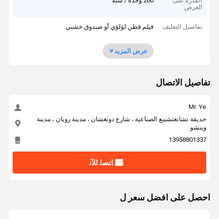
القدرة على
200 وحدة / سنة
العرض
تفاصيل التغليف
فيلم قطن لؤلؤي أو صندوق خشبي
عرض المزيد
تفاصيل الاتصال
Mr. Ye
حديقة تشانغتشينغ الصناعية ، شارع دونغشان ، مدينة رويان ، مدينة
وينشو
13958801337
ﺎﺘﺼﻟ ﺍﻶﻧ
احصل على افضل سعر ل