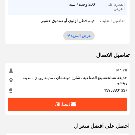
القدرة على
200 وحدة / سنة
العرض
تفاصيل التغليف
فيلم قطن لؤلؤي أو صندوق خشبي
عرض المزيد
تفاصيل الاتصال
Mr. Ye
حديقة تشانغتشينغ الصناعية ، شارع دونغشان ، مدينة رويان ، مدينة
وينشو
13958801337
ﺎﺘﺼﻟ ﺍﻶﻧ
احصل على افضل سعر ل