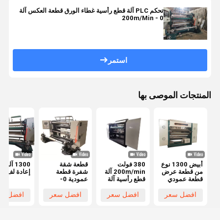
تحكم PLC آلة قطع رأسية غطاء الورق قطعة العكس آلة
0 - 200m/Min
استمر
المنتجات الموصى بها
أبيض 1300 نوع
380 فولت
قطعة شقة
1300 آلة
من قطعة عرض
200m/min آلة
شفرة قطعة
إعادة لف الأ
قطعة عمودي
قطع رأسية آلة
عمودية 0-
30 ملم للقطعة
قطع فيلم امتداد
200m/min
عالية الدقة
مركب 460mm
سرعة قطع
افضل سعر
افضل سعر
افضل سعر
افضل سع
380V الجهد