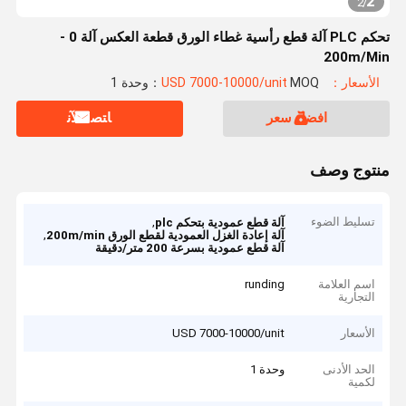
2
2
/
تحكم PLC آلة قطع رأسية غطاء الورق قطعة العكس آلة 0 -
200m/Min
الأسعار：USD 7000-10000/unit
MOQ：وحدة 1
افضل سعر
ﺎﺘﺼﻟ ﺍﻶﻧ
منتوج وصف
تسليط الضوء
,
آلة قطع عمودية بتحكم plc
,
آلة إعادة الغزل العمودية لقطع الورق 200m/min
آلة قطع عمودية بسرعة 200 متر/دقيقة
اسم العلامة
runding
التجارية
الأسعار
USD 7000-10000/unit
الحد الأدنى
وحدة 1
لكمية