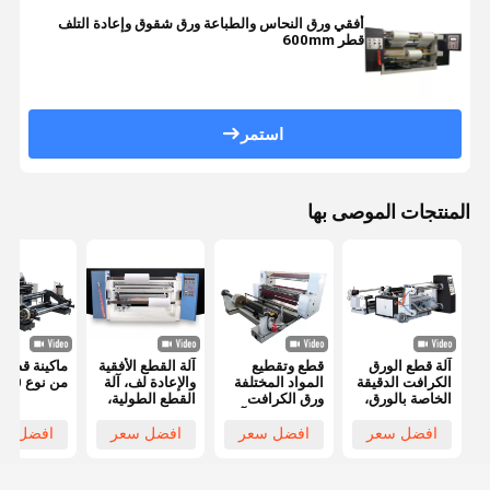
أفقي ورق النحاس والطباعة ورق شقوق وإعادة التلف
قطر 600mm
استمر
المنتجات الموصى بها
آلة قطع الورق
قطع وتقطيع
آلة القطع الأفقية
ماكينة قطع 
الكرافت الدقيقة
المواد المختلفة
والإعادة لف، آلة
من نوع 1100
الخاصة بالورق،
ورق الكرافت
القطع الطولية،
بحجم الكتف
الطولية قطع آلة
مناسبة للقطع
الأقصى 1800
ماكس.
والقطع على
افضل سعر
افضل سعر
افضل سعر
افضل سع
ملم
شكل لفة