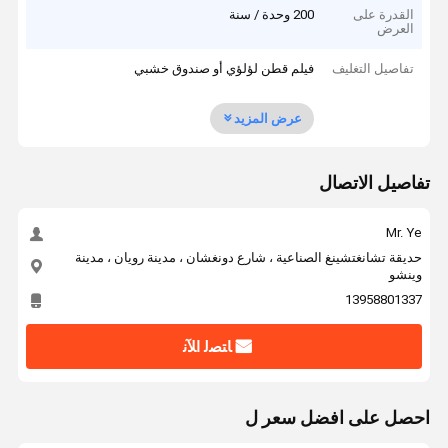
القدرة على
200 وحدة / سنة
العرض
تفاصيل التغليف
فيلم قطن لؤلؤي أو صندوق خشبي
عرض المزيد
تفاصيل الاتصال
Mr. Ye
حديقة تشانغتشينغ الصناعية ، شارع دونغشان ، مدينة رويان ، مدينة
وينشو
13958801337
ﺎﺘﺼﻟ ﺍﻶﻧ
احصل على افضل سعر ل