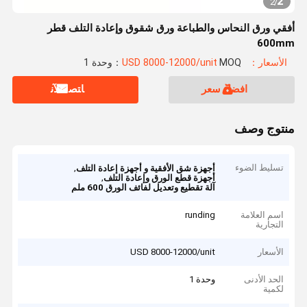
2
2
/
أفقي ورق النحاس والطباعة ورق شقوق وإعادة التلف قطر
600mm
الأسعار：USD 8000-12000/unit
MOQ：وحدة 1
افضل سعر
ﺎﺘﺼﻟ ﺍﻶﻧ
منتوج وصف
تسليط الضوء
,
أجهزة شق الأفقية و أجهزة إعادة التلف
,
أجهزة قطع الورق وإعادة التلف
آلة تقطيع وتعديل لفائف الورق 600 ملم
اسم العلامة
runding
التجارية
الأسعار
USD 8000-12000/unit
الحد الأدنى
وحدة 1
لكمية