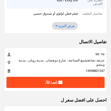
القدرة على
200 وحدة / سنة
العرض
تفاصيل التغليف
فيلم قطن لؤلؤي أو صندوق خشبي
عرض المزيد
تفاصيل الاتصال
Mr. Ye
حديقة تشانغتشينغ الصناعية ، شارع دونغشان ، مدينة رويان ، مدينة
وينشو
13958801337
ﺎﺘﺼﻟ ﺍﻶﻧ
احصل على افضل سعر ل