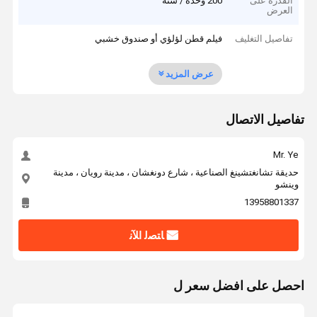
القدرة على
200 وحدة / سنة
العرض
تفاصيل التغليف
فيلم قطن لؤلؤي أو صندوق خشبي
عرض المزيد
تفاصيل الاتصال
Mr. Ye
حديقة تشانغتشينغ الصناعية ، شارع دونغشان ، مدينة رويان ، مدينة
وينشو
13958801337
ﺎﺘﺼﻟ ﺍﻶﻧ
احصل على افضل سعر ل