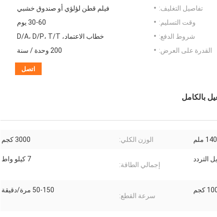
تفاصيل التغليف:
فيلم قطن لؤلؤي أو صندوق خشبي
وقت التسليم:
30-60 يوم
شروط الدفع:
خطاب الاعتماد، D/A، D/P، T/T
القدرة على العرض:
200 وحدة / سنة
اتصل
يل بالكامل
14 ملم
الوزن الكلي:
3000 كجم
ل التردد
7 كيلو واط
إجمالي الطاقة:
1 كجم
50-150 مرة/دقيقة
سرعة القطع: