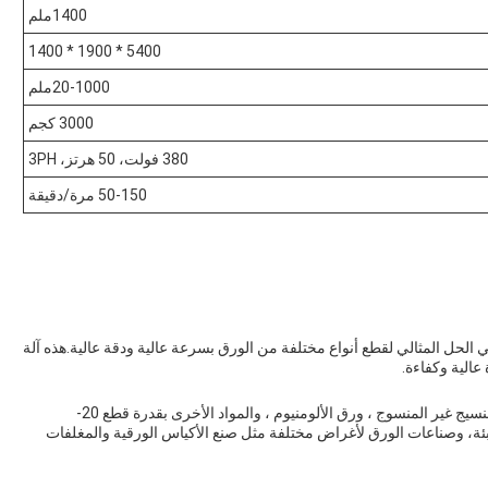
1400ملم
5400 * 1900 * 1400
20-1000ملم
3000 كجم
380 فولت، 50 هرتز، 3PH
50-150 مرة/دقيقة
ع الورق المقوى من Runding ، رقم الطراز HQJ ، هي الحل المثالي لقطع أنواع مختلفة من الورق بسرعة عالية ودقة عالية.هذه آلة
الية وكفاءة.
آلة قطع التقاطع Runding مناسبة لقطع الورق المطلي ، والنسيج غير المنسوج ، ورق الألومنيوم ، والمواد الأخرى بقدرة قطع 20-
لتعبئة، وصناعات الورق لأغراض مختلفة مثل صنع الأكياس الورقية والمغلفات