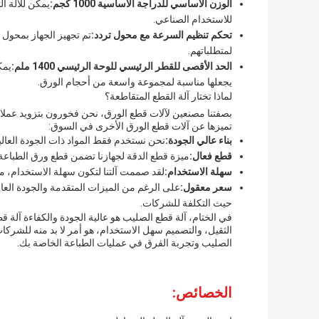
الوزن الأساسي للدراجة الأساسية 1000 كجم:
يمكن للآلة ال
للاستخدام الصناعي.
تحكم تنظيم السرعة مع محول تردد:
تم تجهيز الجهاز بمحول 
لمتطلباتهم.
الحد الأقصى للقطر الرئيسي للوحة الرئيسي 1400 ملم:
يجعلها مناسبة لمجموعة واسعة من أحجام الورق.
لماذا تختار آلة القطع المتقاطعة؟
بصفتنا مصنعين لآلات قطع الورق، نحن فخورون بتزويد عملائنا
تميزها عن آلات قطع الورق الأخرى في السوق:
بناء عالي الجودة:
نحن نستخدم فقط المواد ذات الجودة العالية 
قطع فعال:
ميزة قطع الدقة لجهازنا تضمن قطع ورق الطباعة 
سهلة الاستخدام:
لقد صممت آلتنا لتكون سهلة الاستخدام،
سعر معقول:
على الرغم من الميزات المتقدمة والجودة العال
حيث التكلفة للشركات.
في الختام، آلة قطع الصليب هو عالية الجودة والكفاءة آلة 
الثقيل، والتصميم سهل الاستخدام، هو أمر لا بد منه للشرك
الصليب وتجربة الفرق في عمليات الطباعة الخاصة بك.
الخصائص: