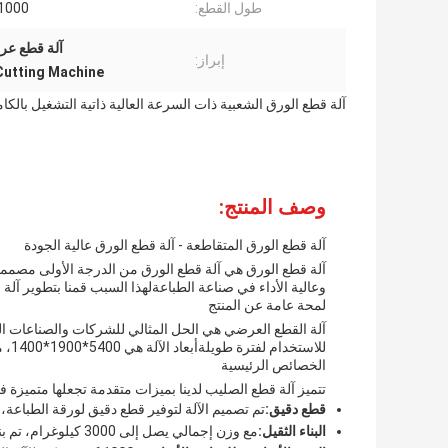
طول القطع:
20-1000
آلة قطع عرضي
إبراز:
Cutting Machine
آلة قطع الورق الشعبية ذات السرعة العالية ذاتية التشغيل بالكا
وصف المنتج:
آلة قطع الورق المتقاطعة - آلة قطع الورق عالية الجودة
آلة قطع الورق هي آلة قطع الورق من الدرجة الأولى مصممة
وعالية الأداء في صناعة الطباعةلهذا السبب قمنا بتطوير آلة
لمحة عامة عن المنتج
آلة القطع العرضي هي الحل المثالي للشركات والصناعات ال
للاستخدام لفترة طويلةأبعاد الآلة هي 5400*1900*1400، مما يجعلها مضغوطة وسهلة التركيب في أي مساحة عمل.
الخصائص الرئيسية
تتميز آلة قطع الصليب لدينا بميزات متقدمة تجعلها متميزة 
قطع دقيق:
تم تصميم الآلة لتوفير قطع دقيق لورقة الطباعة،
البناء الثقيل:
مع وزن إجمالي يصل إلى 3000 كيلوغرام، تم بناء الآلة لتحمل الاستخدام الشديد وتوفير أداء طويل الأمد.