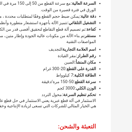
السرعة العالية:
مع سرعة القطع 
الورق في فترة قصيرة من الوقت.
دقة عالية:
يمكن ضبط حجم القطع وفقًا لمتطلبات محددة ، 
التشغيل التلقائي:
تتميز الآلة بأجهزة استشعار متطورة وأنظمة
كفاءة:
تم تصميم آلة قطع التقاطع لتحقيق أقصى قدر من الكفا
مستقر
تم بناء الآلة من مكونات عالية الجودة وإطار متين، 
المواصفات التقنية
اسم العلامة التجارية
التجديف
رقم الطراز:
مقر القيادة
مكان المنشأ:
الصين
القدرة على القطع:
20-300 غرام
الطاقة الكلية:
7 كيلوواط
سرعة القطع:
50-150 مرة/دقيقة
الوزن الكلي:
3000 كجم
تحكم تنظيم السرعة:
محول التردد
الاستثمار في آلة قطع عبرية يعني الاستثمار في حل قطع عا
هي الخيار المثالي للشركات التي تسعى لزيادة الإنتاجية وخ
التعبئة والشحن: