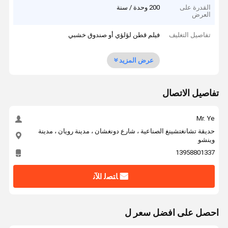
القدرة على
200 وحدة / سنة
العرض
تفاصيل التغليف
فيلم قطن لؤلؤي أو صندوق خشبي
عرض المزيد
تفاصيل الاتصال
Mr. Ye
حديقة تشانغتشينغ الصناعية ، شارع دونغشان ، مدينة رويان ، مدينة
وينشو
13958801337
ﺎﺘﺼﻟ ﺍﻶﻧ
احصل على افضل سعر ل