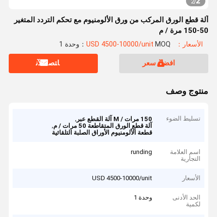
2
2
/
آلة قطع الورق المركب من ورق الألومنيوم مع تحكم التردد المتغير
50-150 مرة / م
الأسعار：USD 4500-10000/unit
MOQ：وحدة 1
افضل سعر
ﺎﺘﺼﻟ ﺍﻶﻧ
منتوج وصف
تسليط الضوء
,
150 مرات / M آلة القطع عبر
,
آلة قطع الورق المتقاطعة 50 مرات / م
قطعة الألومنيوم الأوراق الصلبة التلقائية
اسم العلامة
runding
التجارية
الأسعار
USD 4500-10000/unit
الحد الأدنى
وحدة 1
لكمية