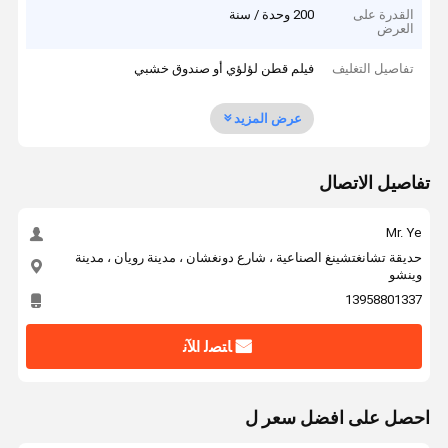
القدرة على
200 وحدة / سنة
العرض
تفاصيل التغليف
فيلم قطن لؤلؤي أو صندوق خشبي
عرض المزيد
تفاصيل الاتصال
Mr. Ye
حديقة تشانغتشينغ الصناعية ، شارع دونغشان ، مدينة رويان ، مدينة
وينشو
13958801337
ﺎﺘﺼﻟ ﺍﻶﻧ
احصل على افضل سعر ل