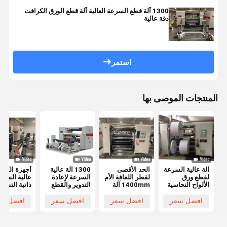
1300 آلة قطع السرعة العالية آلة قطع الورق الكرافت
دقة عالية
استمر
المنتجات الموصى بها
آلة عالية السرعة
الحد الأقصى
1300 آلة عالية
أجهزة الكرا
لقطع ورق
لقطر اللفافة الأم
السرعة لإعادة
عالية السرع
الألواح النحاسية
1400mm آلة
التدوير والقطع
ذاتية التشغي
وإعادة لفها مع
قطع ورق
للورق المطلي،
بالكامل، ور
سرعة قطع
الكرافت عالية
آلة قطع عالية
النحاس، ور
افضل سعر
افضل سعر
افضل سعر
افضل سع
350m/min
السرعة Min
الدقة
مغلف، ورق
عرض اللفافة
طباعة، إعاد
النهائية 30mm
ورق الطباعة