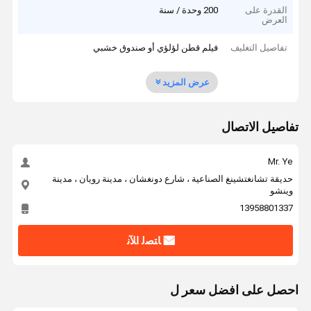
القدرة على
200 وحدة / سنة
العرض
تفاصيل التغليف
فيلم قطن لؤلؤي أو صندوق خشبي
عرض المزيد
تفاصيل الاتصال
Mr. Ye
حديقة تشانغتشينغ الصناعية ، شارع دونغشان ، مدينة رويان ، مدينة
وينشو
13958801337
ﺎﺘﺼﻟ ﺍﻶﻧ
احصل على افضل سعر ل