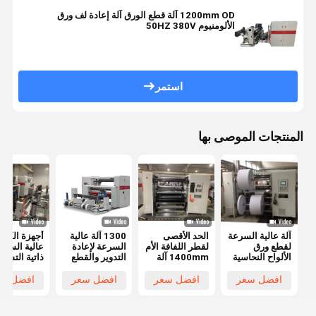
1200mm OD آلة قطع الورق آلة إعادة لف ورق
الألومنيوم 50HZ 380V
استمر
المنتجات الموصى بها
آلة عالية السرعة
الحد الأقصى
1300 آلة عالية
أجهزة الكرا
لقطع ورق
لقطر اللفافة الأم
السرعة لإعادة
عالية السرع
الألواح النحاسية
1400mm آلة
التدوير والقطع
ذاتية التشغي
وإعادة لفها مع
قطع ورق
للورق المطلي،
بالكامل، ور
سرعة قطع
الكرافت عالية
آلة قطع عالية
النحاس، ور
افضل سعر
افضل سعر
افضل سعر
افضل سع
350m/min
السرعة Min
الدقة
مغلف، ورق
عرض اللفافة
طباعة، إعاد
النهائية 30mm
ورق الطباعة