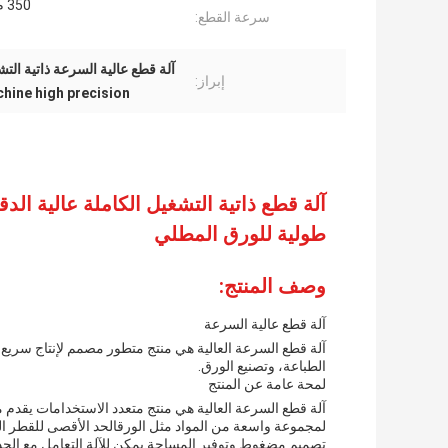
350 م / دقيقة
سرعة القطع:
آلة قطع عالية السرعة ذاتية التش
إبراز:
chine high precision
آلة قطع ذاتية التشغيل الكاملة عالية الد
طولية للورق المطلي
وصف المنتج:
آلة قطع عالية السرعة
آلة قطع السرعة العالية هي منتج متطور مصمم لإنتاج سريع وف
الطباعة، وتصنيع الورق.
لمحة عامة عن المنتج
آلة قطع السرعة العالية هي منتج متعدد الاستخدامات يقدم م
تصميم مضغوط وتوفير المساحة.يمكن للآلة التعامل مع الحد الأقصى لوزن اللفافة 1200kgمما يجعل