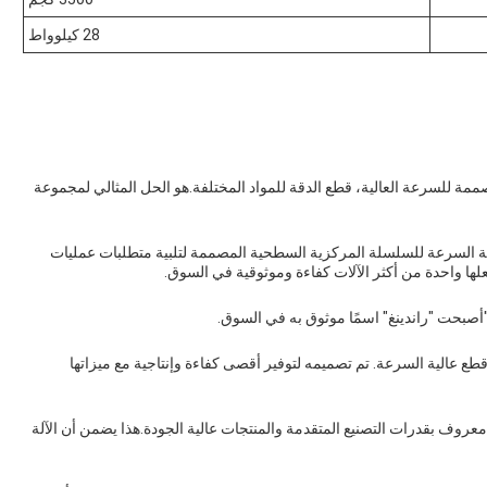
28 كيلوواط
بواسطة Runding هي آلة حديثة مصممة للسرعة العالية، قطع الدقة للمواد المختلفة.هو الحل المثالي لمجموعة
 النموذج GKQ-A ، هي آلة قطع عالية السرعة للسلسلة المركزية السطحية المصممة لتلبية متطلبات عمليات
جعلها واحدة من أكثر الآلات كفاءة وموثوقية في السوق.
"أصبحت "راندينغ" اسمًا موثوق به في السوق.
أحدث إضافة إلى خط Runding من آلات قطع عالية السرعة. تم تصميمه لتوفير أقصى كفاءة وإنتاجية مع ميزاتها
عروف بقدرات التصنيع المتقدمة والمنتجات عالية الجودة.هذا يضمن أن الآلة