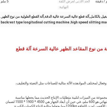
الحد الأدنى لعرض اللفة
5 ملم
النهائية:
غيل بالكامل,آلة قطع عالية السرعة عالية الدقة,آلة القطع الطولية من نوع الظهر
,
backrest type longitudinal cutting machine
,
high speed slitting ma
قة من نوع المقاعد الظهر عالية السرعة آلة قطع
عال لمختلف الموادهذه الآلة مثالية للصناعات مثل التعبئة والتغليف،
جموعة من الميزات لتلبية متطلبات الإنتاج الحديث.مما يجعلها مناسبة
لمجموعة واسعة من المواد مثل الورقالحد الأقصى للقطر النهائي هو 600 ملم، في حين أن أبعاد الجهاز هي 4500 * 1900 * 1500 لضمان
ها مثالية لإنتاج الكميات الكبيرة.