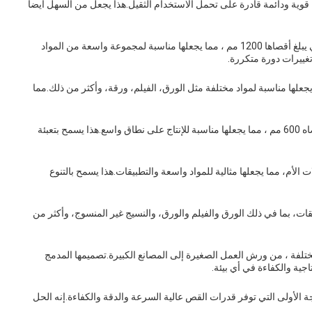
الية 3500 كجم، مما يجعلها آلة قوية ودائمة قادرة على تحمل الاستخدام الثقيل.هذا يجعل من السهل أيضا
يمكن لجهاز قطع السرعة العالية التعامل مع الألواح الأم التي يبلغ أقصاها 1200 مم ، مما يجعلها مناسبة لمجموعة واسعة من المواد
تغييرات دورة متكررة.
سرعة العالية لديها قدرة قطع من 30-300g، مما يجعلها مناسبة لمواد مختلفة مثل الورق، الفيلم، ورقة، وأكثر من ذلك.مما
يمكن لآلة قطع السرعة العالية إنتاج أدوات جاهزة بقطر أقصاه 600 مم ، مما يجعلها مناسبة للإنتاج على نطاق واسع.هذا يسمح بتعبئة
عالية لديها عرض أقصى 1300 مم للورولات الأم، مما يجعلها مثالية للمواد واسعة والتطبيقات.هذا يسمح بالتنوع
ات، بما في ذلك الورق والفيلم والورق، والنسيج غير المنسوج، وأكثر من
مختلفة ، من ورش العمل الصغيرة إلى المصانع الكبيرة.تصميمها المدمج
اجية والكفاءة في أي بيئة.
واسطة Runding هي آلة من الدرجة الأولى التي توفر قدرات القص عالية السرعة والدقة والكفاءة.إنه الحل