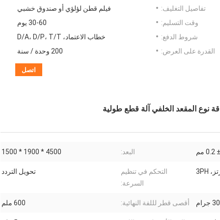
تفاصيل التغليف:
فيلم قطن لؤلؤي أو صندوق خشبي
وقت التسليم:
30-60 يوم
شروط الدفع:
خطاب الاعتماد، D/A، D/P، T/T
القدرة على العرض:
200 وحدة / سنة
اتصل
دقة نوع المقعد الخلفي آلة قطع طولية
 0.2 مم
البعد:
4500 * 1900 * 1500
التحكم في تنظيم
تحويل التردد
السرعة:
رام
أقصى قطر لللفة النهائية:
600 ملم