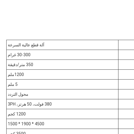
آلة قطع عالية السرعة
30-300 غرام
350 متر/دقيقة
1200ملم
5 ملم
محول التردد
380 فولت، 50 هرتز، 3PH
1200 كجم
4500 * 1900 * 1500
3500 كجم