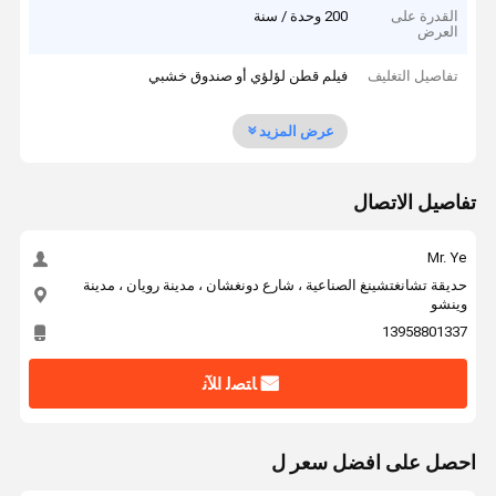
القدرة على
200 وحدة / سنة
العرض
تفاصيل التغليف
فيلم قطن لؤلؤي أو صندوق خشبي
عرض المزيد
تفاصيل الاتصال
Mr. Ye
حديقة تشانغتشينغ الصناعية ، شارع دونغشان ، مدينة رويان ، مدينة
وينشو
13958801337
ﺎﺘﺼﻟ ﺍﻶﻧ
احصل على افضل سعر ل