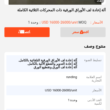
2
2
/
آلة إعادة لف الأوراق الورقية ذات المحركات الثلاثية الكاملة
الأسعار：USD 16000-26000/unit
MOQ：وحدة 1
افضل سعر
ﺎﺘﺼﻟ ﺍﻶﻧ
منتوج وصف
تسليط الضوء
,
آلة إعادة لف الأوراق الورقية التلقائية بالكامل
,
آلة إعادة التدوير والقطع الآلية بالكامل
آلة إعادة لف الورق وتقطيع الورق
اسم العلامة
runding
التجارية
الأسعار
USD 16000-26000/unit
الحد الأدنى
وحدة 1
لكمية