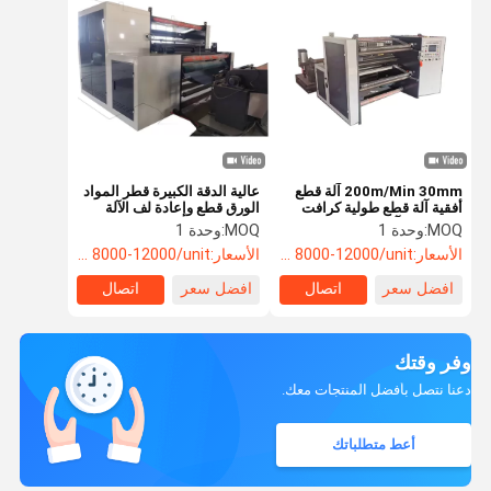
200m/Min 30mm آلة قطع
عالية الدقة الكبيرة قطر المواد
أفقية آلة قطع طولية كرافت
الورق قطع وإعادة لف الآلة
ورق شقية آلة إعادة التدوير
200m/min
MOQ:
وحدة 1
MOQ:
وحدة 1
الأسعار:
USD 8000-12000/unit
الأسعار:
USD 8000-12000/unit
افضل سعر
اتصال
افضل سعر
اتصال
وفر وقتك
دعنا نتصل بأفضل المنتجات معك.
أعط متطلباتك