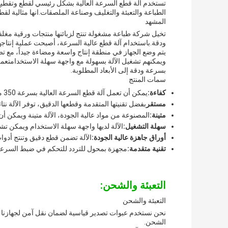
تستخدم آلة قطع السرعة العالية بشكل رئيسي لقطع وتقطيع 
الطباعة والتعبئة والتغليف وصناعة الملصقات.انها مثالية ل
المشهد
تخيل شركة طباعة مشغولة تنتج لزبائنها منتجات ورقية مغلفة
ودقة.باستخدام آلة قطع عالية السرعة، أصبحت عملية إنتاج
يتم وضع الجهاز في منطقة إنتاج واسعة ومضاءة جيداً، مع ت
بسرعة ودقة إلى الأبعاد المطلوبة.
سمات المنتج
كفاءة:
يمكن أن تعمل آلة قطع السرعة العالية بسرعة 350 متر / دقيقة ، مما يزيد بشكل كبير من كفاءة الإنتاج.
مستقر
بفضل تقنيتها المتقدمة وقطعها الدقيق، توفر الآلة نتائ
متينة:
المصنوعة من مواد عالية الجودة، الآلة متينة ويمكن 
سهلة التشغيل:
الآلة لديها واجهة سهلة الاستخدام ويمكن تش
أوراق جاهزة عالية الجودة:
الآلة تضمن قطع دقيق وتنتج أدوا
تقنية متقدمة:
مجهزة بمحول للتردد للتحكم في ضبط السرعة، 
التعبئة والشحن:
التعبئة والشحن
نحن نستخدم عبوات تصدير قياسية لضمان نقل آمن لجهازنا لقط
الشحن.