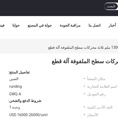
البحث
أخبار
اتصل بنا
مراقبة الجودة
جولة في المصنع
حولنا
فيد
تفاصيل المنتج:
مكان المنشأ:
الصين
اسم العلامة التجارية:
runding
رقم الموديل:
GWQ-A
شروط الدفع والشحن:
الحد الأدنى لكمية:
وحدة 1
الأسعار:
USD 16000-26000/unit