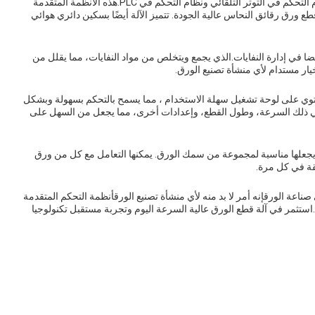
تفتخر آلة قطع السرعة العالية بدقة عالية ودقة ، بفضل نظام التحكم في التوتر التلقائي ونظام التحكم في PLC.هذه الأنظمة المتقدمة
 ورق رقائق النحاس عالية الجودة. تتميز الآلة أيضًا بسكين دائري هوائي
ضا في إدارة النفايات.الذي يجمع ويتخلص من مواد النفايات، مما يقلل من
خيار مستدام لأي منشأة تصنيع الورق.
حتوي على لوحة تشغيل سهلة الاستخدام ، مما يسمح بالتحكم بسهولة وبشكل
 في ذلك السرعة، وطول القطع، وإعدادات أخرى، مما يجعل من السهل على
لسرعة العالية لديها قدرة قطع من 30-300g، مما يجعلها مناسبة لمجموعة من سمك الورق. يمكنها التعامل مع كل من ورق
قة في كل مرة.
صناعة الورقإنه أمر لا بد منه لأي منشأة تصنيع الورقأنظمة التحكم المتقدمة
ئة.استثمر في آلة قطع الورق عالية السرعة اليوم وتجربة مستقبل تكنولوجيا