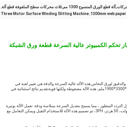
المنسوج 1300 مم,ثلاث محركات سطح الملفوفة قطع آلة
,
Three Motor Surface Winding Slitting Machine
,
1300mm web paper 
هاز تحكم الكمبيوتر عالية السرعة قطعة ورق الشبكة
الدقيق لورق النحاس.هذه الآلة عالية السرعة والدقة هي تغيير لعبة في
صناعة الورقمع وزنه الإجمالي 4000 كيلوغرام وبأبعاد 3600*3300*1900ملم، هذه الآلة مضغوطة ولكنها قويةتقديم نتائج استثنائية في
 التردد المتطور ، مما يسمح بتعديل السرعة بسلاسة ودقة. تعمل الآلة بوتيرة
سريعة ،ضمان أقصى كفاءة وإنتاجيةمع مدخل طاقة 380 فولت، 50 هرتز، 3PH، تم تصميم هذه الآلة للاستخدام الثقيل ويمكن التعامل مع