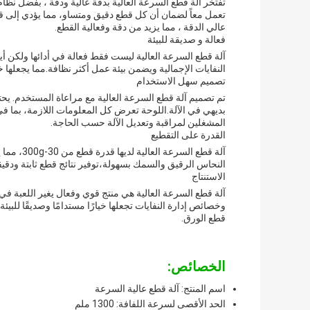
تعمل معاً لضمان أن كل قطع دقيق ومتساو، مما يؤدي إلى قطع
عالي الدقة ، مما يزيد من دقة وفعالية القطع.
فعالة و صديقة للبيئة
آلة قطع السرعة العالية ليست فقط فعالة في أدائها ولكن أي
النفايات الإجمالية ويضمن بيئة عمل أكثر نظافة.مما يجعلها 
تصميم سهل الاستخدام
تم تصميم آلة قطع السرعة العالية مع مراعاة المستخدم. ي
بديهي في الآلة.اللوحة تعرض كل المعلومات اللازمة، بما
المشغلين لمراقبة وتعديل الآلة حسب الحاجة.
القدرة على التقطيع
آلة قطع ا
النحاس الرقيق والسمك بسهولة،توفير نتائج قطع ثابتة ودقي
الاستنتاج
آلة قطع السرعة العالية هي منتج قوي وفعال يغير اللعبة في 
وخصائص إدارة النفايات تجعلها خيارًا مستدامًا وصديقًا للبي
قطع الورق.
الخصائص:
اسم المنتج: آلة قطع عالية السرعة
الحد الأقصى لسرعة اللفافة: 1300 ملم