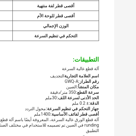
أقصى قطر لفة منتهية
أقصى قطر للوحة الأم
الوزن الإجمالي
التحكم في تنظيم السرعة
التطبيقات:
آلة قطع عالية السرعة
اسم العلامة التجارية
التجديف
رقم الطراز:
GWQ-A
مكان المنشأ:
الصين
سرعة القطع:
350 متر/دقيقة
الحد الأدنى لسرعة اللف:
30ملم
الدقة:
± 0.2 ملم
جهاز التحكم في تنظيم السرعة:
محول التردد
أقصى قطر لفائف الأساسية:
1400ملم
آلة قطع الورق عالية السرعة، المعروفة أيضًا باسم آلة قط
runding في الصين.تم تصميمه للاستخدام في مختلف الصناعات ولديه مجموعة واسعة من التطبيقات.
التطبيق