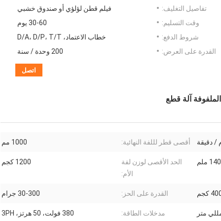
تفاصيل التغليف:
فيلم قطن لؤلؤي أو صندوق خشبي
وقت التسليم:
30-60 يوم
شروط الدفع:
خطاب الاعتماد، D/A، D/P، T/T
القدرة على العرض:
200 وحدة / سنة
اتصل
أقصى قطر لللفة النهائية:
1000 مم
14 ملم
الحد الأقصى لوزن لفة
1200 كجم
الأم:
4 كجم
القدرة على الحز:
30-300 جرام
مدخلات الطاقة:
380 فولت، 50 هرتز، 3PH