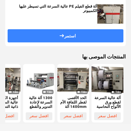
آلة قطع الفيلم PE عالية السرعة التي تسيطر عليها
الكمبيوتر
استمر
المنتجات الموصى بها
آلة عالية السرعة
الحد الأقصى
1300 آلة عالية
أجهزة الكرا
لقطع ورق
لقطر اللفافة الأم
السرعة لإعادة
عالية السرع
الألواح النحاسية
1400mm آلة
التدوير والقطع
ذاتية التشغي
وإعادة لفها مع
قطع ورق
للورق المطلي،
بالكامل، ور
سرعة قطع
الكرافت عالية
آلة قطع عالية
النحاس، ور
افضل سعر
افضل سعر
افضل سعر
افضل سع
350m/min
السرعة Min
الدقة
مغلف، ورق
عرض اللفافة
طباعة، إعاد
النهائية 30mm
ورق الطباعة