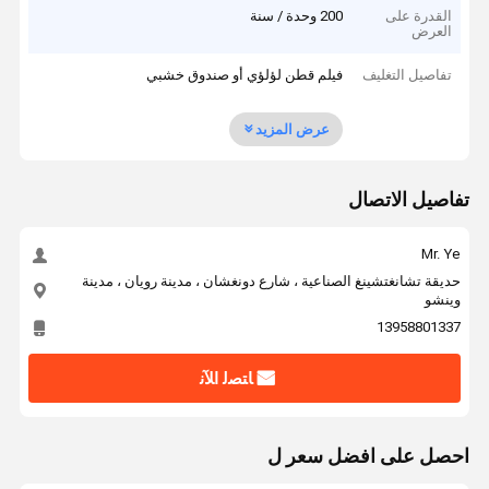
القدرة على
200 وحدة / سنة
العرض
تفاصيل التغليف
فيلم قطن لؤلؤي أو صندوق خشبي
عرض المزيد
تفاصيل الاتصال
Mr. Ye
حديقة تشانغتشينغ الصناعية ، شارع دونغشان ، مدينة رويان ، مدينة
وينشو
13958801337
ﺎﺘﺼﻟ ﺍﻶﻧ
احصل على افضل سعر ل