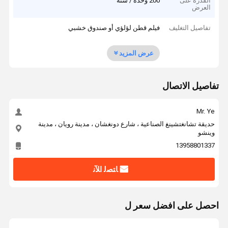
القدرة على
200 وحدة / سنة
العرض
تفاصيل التغليف
فيلم قطن لؤلؤي أو صندوق خشبي
عرض المزيد
تفاصيل الاتصال
Mr. Ye
حديقة تشانغتشينغ الصناعية ، شارع دونغشان ، مدينة رويان ، مدينة
وينشو
13958801337
ﺎﺘﺼﻟ ﺍﻶﻧ
احصل على افضل سعر ل