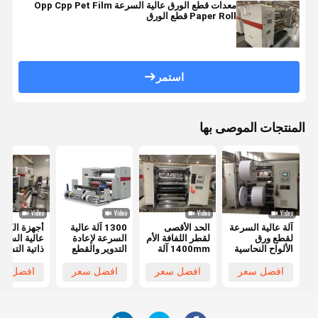
معدات قطع الورق عالية السرعة Opp Cpp Pet Film
Paper Roll قطع الورق
استمر
المنتجات الموصى بها
آلة عالية السرعة
الحد الأقصى
1300 آلة عالية
أجهزة الكرا
لقطع ورق
لقطر اللفافة الأم
السرعة لإعادة
عالية السرع
الألواح النحاسية
1400mm آلة
التدوير والقطع
ذاتية التشغي
وإعادة لفها مع
قطع ورق
للورق المطلي،
بالكامل، ور
سرعة قطع
الكرافت عالية
آلة قطع عالية
النحاس، ور
افضل سعر
افضل سعر
افضل سعر
افضل سع
350m/min
السرعة Min
الدقة
مغلف، ورق
عرض اللفافة
طباعة، إعاد
النهائية 30mm
ورق الطباعة
والقطع