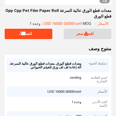
2
2
/
معدات قطع الورق عالية السرعة Opp Cpp Pet Film Paper Roll
قطع الورق
الأسعار：USD 16000-26000/unit
MOQ：وحدة 1
افضل سعر
ﺎﺘﺼﻟ ﺍﻶﻧ
منتوج وصف
تسليط الضوء
,
,
معدات قطع الورق
معدات قطع الورق عالية السرعة
آلة إعادة لف لف ورق للفيلم الحيواني
اسم العلامة
runding
التجارية
الأسعار
USD 16000-26000/unit
الحد الأدنى
وحدة 1
لكمية